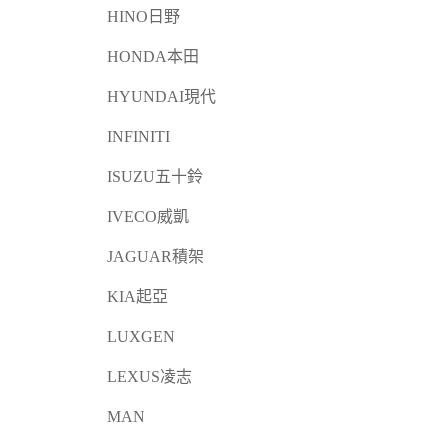
HINO日野
HONDA本田
HYUNDAI現代
INFINITI
ISUZU五十鈴
IVECO威凱
JAGUAR積架
KIA起亞
LUXGEN
LEXUS凌志
MAN