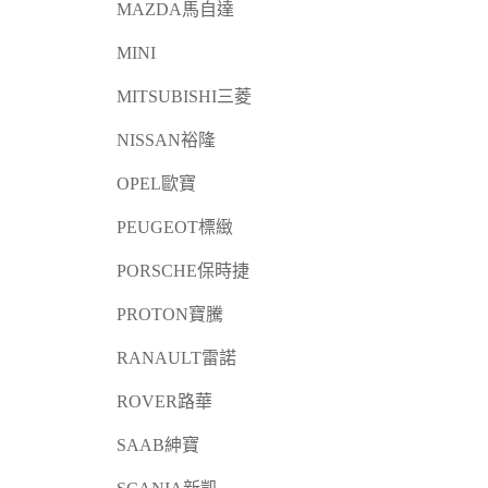
MAZDA馬自達
MINI
MITSUBISHI三菱
NISSAN裕隆
OPEL歐寶
PEUGEOT標緻
PORSCHE保時捷
PROTON寶騰
RANAULT雷諾
ROVER路華
SAAB紳寶