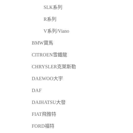
SLK系列
R系列
V系列/Viano
BMW寶馬
CITROEN雪鐵龍
CHRYSLER克萊斯勒
DAEWOO大宇
DAF
DAIHATSU大發
FIAT飛雅特
FORD福特