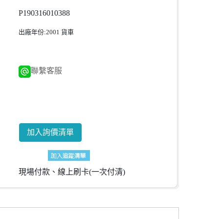
P190316010388
出廠年份:2001 貨車
聯繫客服
x
請加入會員才可詢價
加入詢價清單
現場付款、線上刷卡(一次付清)