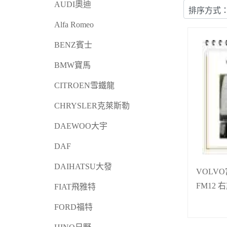
AUDI奧迪
Alfa Romeo
BENZ賓士
BMW寶馬
CITROEN雪鐵龍
CHRYSLER克萊斯勒
DAEWOO大宇
DAF
DAIHATSU大發
VOLV
FM12
FIAT飛雅特
FORD福特