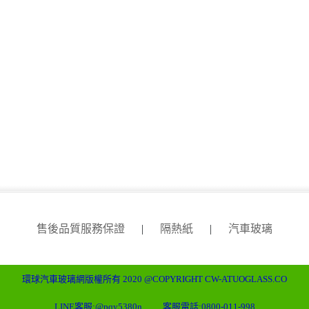
售後品質服務保證
|
隔熱紙
|
汽車玻璃
環球汽車玻璃網版權所有 2020 @COPYRIGHT CW-ATUOGLASS.CO
LINE客服:
@pqy5380n
客服電話:
0800-011-998