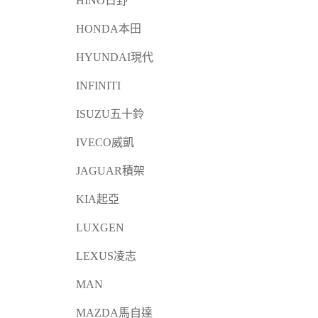
HINO日野
HONDA本田
HYUNDAI現代
INFINITI
ISUZU五十鈴
IVECO威凱
JAGUAR積架
KIA起亞
LUXGEN
LEXUS凌志
MAN
MAZDA馬自達