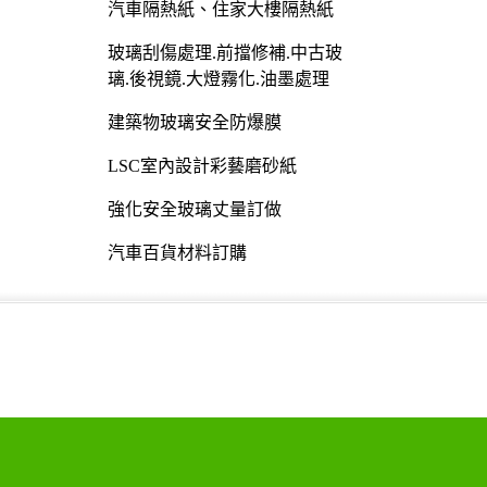
汽車隔熱紙、住家大樓隔熱紙
玻璃刮傷處理.前擋修補.中古玻
璃.後視鏡.大燈霧化.油墨處理
建築物玻璃安全防爆膜
LSC室內設計彩藝磨砂紙
強化安全玻璃丈量訂做
汽車百貨材料訂購