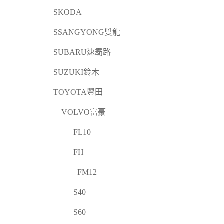
SKODA
SSANGYONG雙龍
SUBARU速霸路
SUZUKI鈴木
TOYOTA豐田
VOLVO富豪
FL10
FH
FM12
S40
S60