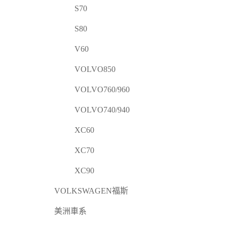
S70
S80
V60
VOLVO850
VOLVO760/960
VOLVO740/940
XC60
XC70
XC90
VOLKSWAGEN福斯
美洲車系