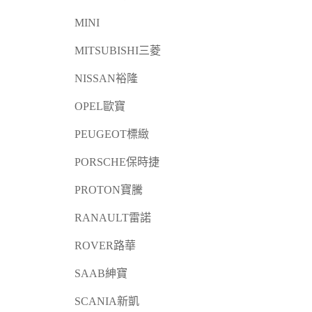
MINI
MITSUBISHI三菱
NISSAN裕隆
OPEL歐寶
PEUGEOT標緻
PORSCHE保時捷
PROTON寶騰
RANAULT雷諾
ROVER路華
SAAB紳寶
SCANIA新凱