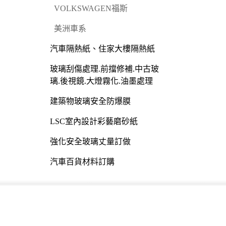
VOLKSWAGEN福斯
美洲車系
汽車隔熱紙、住家大樓隔熱紙
玻璃刮傷處理.前擋修補.中古玻
璃.後視鏡.大燈霧化.油墨處理
建築物玻璃安全防爆膜
LSC室內設計彩藝磨砂紙
強化安全玻璃丈量訂做
汽車百貨材料訂購