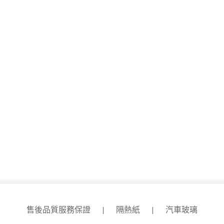
售後品質服務保證
|
隔熱紙
|
汽車玻璃