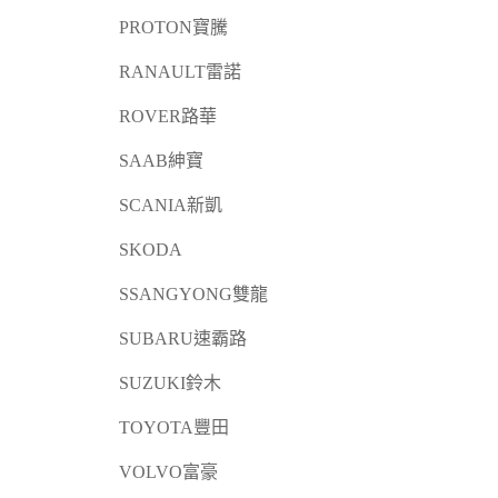
PROTON寶騰
RANAULT雷諾
ROVER路華
SAAB紳寶
SCANIA新凱
SKODA
SSANGYONG雙龍
SUBARU速霸路
SUZUKI鈴木
TOYOTA豐田
VOLVO富豪