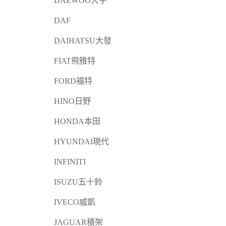
DAEWOO大宇
DAF
DAIHATSU大發
FIAT飛雅特
FORD福特
HINO日野
HONDA本田
HYUNDAI現代
INFINITI
ISUZU五十鈴
IVECO威凱
JAGUAR積架