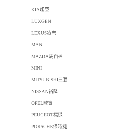
KIA起亞
LUXGEN
LEXUS凌志
MAN
MAZDA馬自達
MINI
MITSUBISHI三菱
NISSAN裕隆
OPEL歐寶
PEUGEOT標緻
PORSCHE保時捷